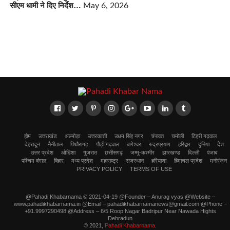
सीएम धामी ने दिए निर्देश…
May 6, 2026
होम
उत्तराखंड
अल्मोड़ा
उत्तरकाशी
उधम सिंह नगर
चंपावत
चमोली
टिहरी गढ़वाल
देहरादून
नैनीताल
पिथौरागढ़
पौड़ी गढ़वाल
बागेश्वर
रुद्रप्रयाग
हरिद्वार
दुनिया
देश
उत्तर प्रदेश
ओडिशा
गुजरात
छत्तीसगढ़
जम्मू-कश्मीर
झारखण्ड
दिल्ली
पंजाब
पश्चिम बंगाल
बिहार
मध्य प्रदेश
महाराष्ट्र
राजस्थान
हरियाणा
हिमाचल प्रदेश
मनोरंजन
PRIVACY POLICY
TERMS OF USE
@Pahadi Khabarnama © 2021-04-19 @Founder – Anurag vyas @Website –
www.pahadikhabarnama.in @Email – pahadikhabarnamanews@gmail.com @Phone –
+91.9997290498 @Address – 6/5 Roop Nagar Badripur Near Nawada Hights
Dehradun
© 2021,
Pahadi Khabarnama
.