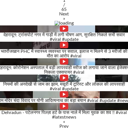
1
/
65
Next
»
देहरादून: ट्रांसपोर्ट नगर में गाड़ी में लगी भीषण आग, सुरक्षित निकले सभी सवार
#viral #update
भतरौंजखान PHC में स्वास्थ्य व्यवस्था पर सवाल, इलाज न मिलने से 3 मरीजों की
मौत का आरोप #viral
ेहरादून: कोरोनेशन अस्पताल में बड़ी लापरवाही मरीज को लगाया जाने वाला इंजेक्
निकला एक्सपायर #viral
नियमों की अनदेखी से जाम का झाम, मसूरी में टूरिस्ट और लोकल की लापरवाही
#viral #update
ाम मंदिर चंदा विवाद पर योगी आदित्यनाथ का बड़ा बयान #viral #update #ne
Dehradun - पटेलनगर पिज़्ज़ा हर्ट के पास नाले में मिला युवक का शव !! #viral
#latestnews
«
Prev