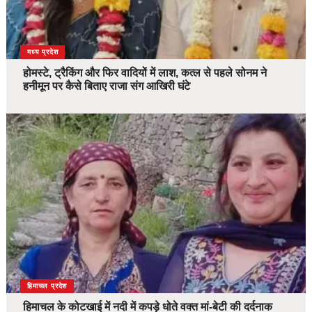
देश
मध्य प्रदेश
होमस्टे, ट्रैकिंग और फिर वादियों में लाश, कत्ल से पहले सोनम ने
हनीमून पर कैसे बिताए राजा संग आखिरी घंटे
देश
हिमाचल प्रदेश
हिमाचल के कोटखाई में नदी में कपड़े धोते वक्त मां-बेटी की दर्दनाक