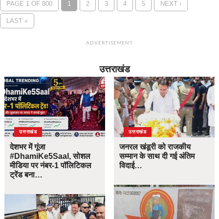
PAGE 1 OF 800
1
2
3
4
5
NEXT ›
LAST »
ADVERTISEMENT
उत्तराखंड
उत्तराखंड
उत्तराखंड
देशभर में गूंजा
जनरल खंडूरी को राजकीय
#DhamiKe5Saal, सोशल
सम्मान के साथ दी गई अंतिम
मीडिया पर नंबर-1 पॉलिटिकल
विदाई…
ट्रेंड बना…