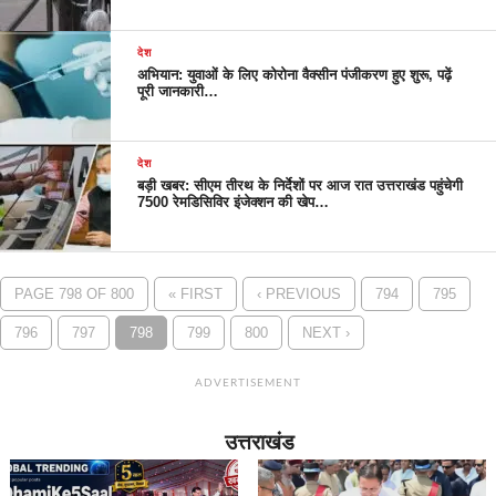
देश
अभियान: युवाओं के लिए कोरोना वैक्सीन पंजीकरण हुए शुरू, पढ़ें
पूरी जानकारी…
देश
बड़ी खबर: सीएम तीरथ के निर्देशों पर आज रात उत्तराखंड पहुंचेगी
7500 रेमडिसिविर इंजेक्शन की खेप…
PAGE 798 OF 800
« FIRST
‹ PREVIOUS
794
795
796
797
798
799
800
NEXT ›
ADVERTISEMENT
उत्तराखंड