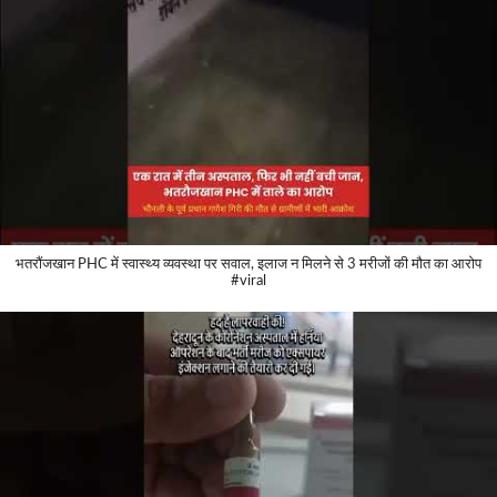
भतरौंजखान PHC में स्वास्थ्य व्यवस्था पर सवाल, इलाज न मिलने से 3 मरीजों की मौत का आरोप
#viral