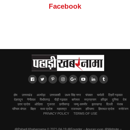
Facebook
होम
उत्तराखंड
अल्मोड़ा
उत्तरकाशी
उधम सिंह नगर
चंपावत
चमोली
टिहरी गढ़वाल
देहरादून
नैनीताल
पिथौरागढ़
पौड़ी गढ़वाल
बागेश्वर
रुद्रप्रयाग
हरिद्वार
दुनिया
देश
उत्तर प्रदेश
ओडिशा
गुजरात
छत्तीसगढ़
जम्मू-कश्मीर
झारखण्ड
दिल्ली
पंजाब
पश्चिम बंगाल
बिहार
मध्य प्रदेश
महाराष्ट्र
राजस्थान
हरियाणा
हिमाचल प्रदेश
मनोरंजन
PRIVACY POLICY
TERMS OF USE
@Pahadi Khabarnama © 2021-04-19 @Founder – Anurag vyas @Website –