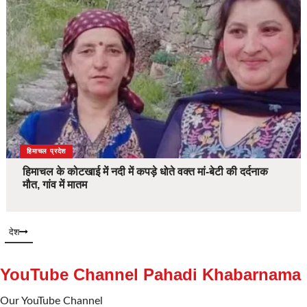
देश
हिमाचल प्रदेश
हिमाचल के कोटखाई में नदी में कपड़े धोते वक्त मां-बेटी की दर्दनाक
मौत, गांव में मातम
देश
YouTube Channel Pahadi Khabarnama
Our YouTube Channel