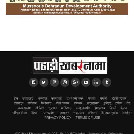
होम
उत्तराखंड
अल्मोड़ा
उत्तरकाशी
उधम सिंह नगर
चंपावत
चमोली
टिहरी गढ़वाल
देहरादून
नैनीताल
पिथौरागढ़
पौड़ी गढ़वाल
बागेश्वर
रुद्रप्रयाग
हरिद्वार
दुनिया
देश
उत्तर प्रदेश
ओडिशा
गुजरात
छत्तीसगढ़
जम्मू-कश्मीर
झारखण्ड
दिल्ली
पंजाब
पश्चिम बंगाल
बिहार
मध्य प्रदेश
महाराष्ट्र
राजस्थान
हरियाणा
हिमाचल प्रदेश
मनोरंजन
PRIVACY POLICY
TERMS OF USE
@Pahadi Khabarnama © 2021-04-19 @Founder – Anurag vyas @Website –