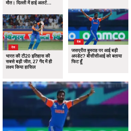
मौत। दिल्ली में हाई अलर्ट…
देश
देश
जसप्रीत बुमराह पर आई बड़ी
भारत की टी20 इतिहास की
अपडेट? बीसीसीआई को बताया
सबसे बड़ी जीत, 27 गेंद में ही
फिट हूँ
लक्ष्य किया हासिल