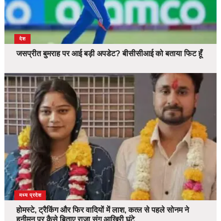
देश
जसप्रीत बुमराह पर आई बड़ी अपडेट? बीसीसीआई को बताया फिट हूँ
देश
मध्य प्रदेश
होमस्टे, ट्रैकिंग और फिर वादियों में लाश, कत्ल से पहले सोनम ने
हनीमून पर कैसे बिताए राजा संग आखिरी घंटे