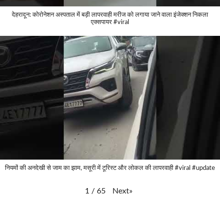
देहरादून: कोरोनेशन अस्पताल में बड़ी लापरवाही मरीज को लगाया जाने वाला इंजेक्शन निकला
एक्सपायर #viral
नियमों की अनदेखी से जाम का झाम, मसूरी में टूरिस्ट और लोकल की लापरवाही #viral #update
Next
»
1
/
65