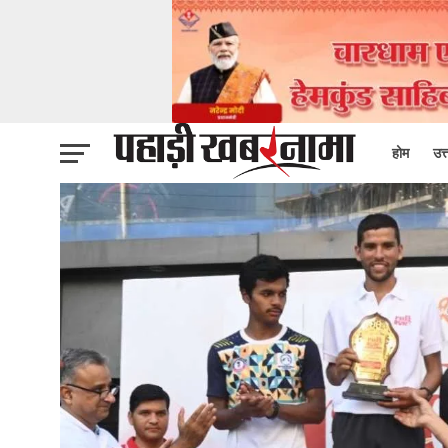
होम
उत