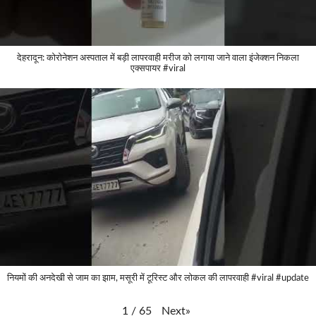
देहरादून: कोरोनेशन अस्पताल में बड़ी लापरवाही मरीज को लगाया जाने वाला इंजेक्शन निकला
एक्सपायर #viral
नियमों की अनदेखी से जाम का झाम, मसूरी में टूरिस्ट और लोकल की लापरवाही #viral #update
Next
»
1
/
65