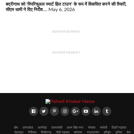
बद्रीनाथ को ‘स्पिरिचुअल स्मार्ट हिल टाउन’ के रूप में विकसित करने की तैयारी,
सीएम धामी ने दिए निर्देश…
May 6, 2026
ADVERTISEMENT
ADVERTISEMENT
होम
उत्तराखंड
अल्मोड़ा
उत्तरकाशी
उधम सिंह नगर
चंपावत
चमोली
टिहरी गढ़वाल
देहरादून
नैनीताल
पिथौरागढ़
पौड़ी गढ़वाल
बागेश्वर
रुद्रप्रयाग
हरिद्वार
दुनिया
देश