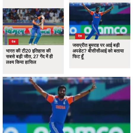
देश
देश
जसप्रीत बुमराह पर आई बड़ी
भारत की टी20 इतिहास की
अपडेट? बीसीसीआई को बताया
सबसे बड़ी जीत, 27 गेंद में ही
फिट हूँ
लक्ष्य किया हासिल