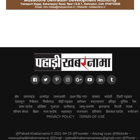
होम
उत्तराखंड
अल्मोड़ा
उत्तरकाशी
उधम सिंह नगर
चंपावत
चमोली
टिहरी गढ़वाल
देहरादून
नैनीताल
पिथौरागढ़
पौड़ी गढ़वाल
बागेश्वर
रुद्रप्रयाग
हरिद्वार
दुनिया
देश
उत्तर प्रदेश
ओडिशा
गुजरात
छत्तीसगढ़
जम्मू-कश्मीर
झारखण्ड
दिल्ली
पंजाब
पश्चिम बंगाल
बिहार
मध्य प्रदेश
महाराष्ट्र
राजस्थान
हरियाणा
हिमाचल प्रदेश
मनोरंजन
PRIVACY POLICY
TERMS OF USE
@Pahadi Khabarnama © 2021-04-19 @Founder – Anurag vyas @Website –
www.pahadikhabarnama.in @Email – pahadikhabarnamanews@gmail.com @Phone –