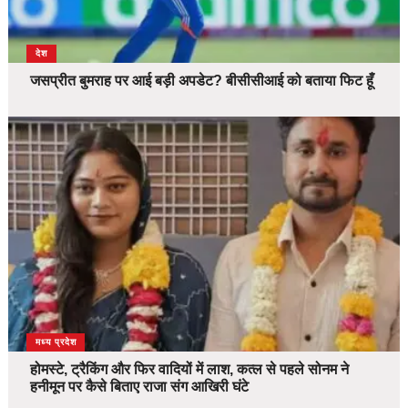
देश
जसप्रीत बुमराह पर आई बड़ी अपडेट? बीसीसीआई को बताया फिट हूँ
देश
मध्य प्रदेश
होमस्टे, ट्रैकिंग और फिर वादियों में लाश, कत्ल से पहले सोनम ने
हनीमून पर कैसे बिताए राजा संग आखिरी घंटे