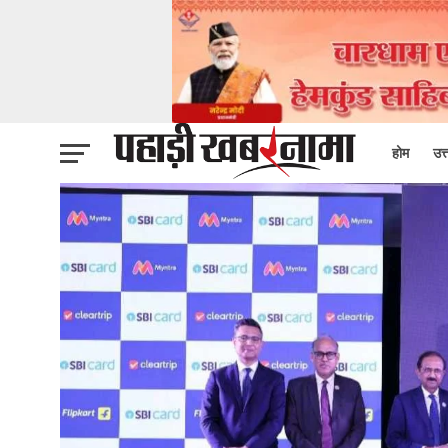
होम
उत