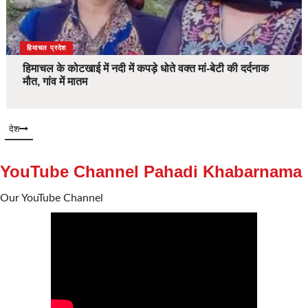
देश
हिमाचल प्रदेश
हिमाचल के कोटखाई में नदी में कपड़े धोते वक्त मां-बेटी की दर्दनाक
मौत, गांव में मातम
देश
YouTube Channel Pahadi Khabarnama
Our YouTube Channel