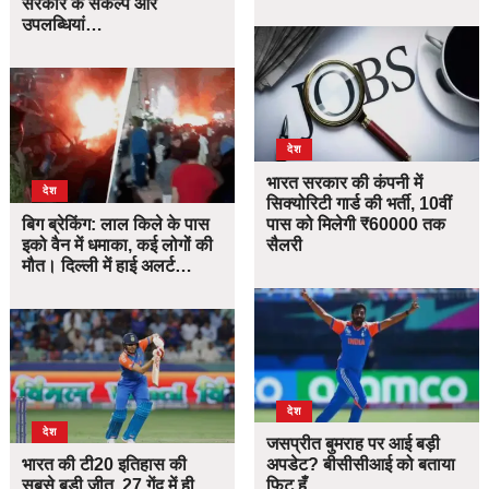
सरकार के संकल्प और
उपलब्धियां…
देश
भारत सरकार की कंपनी में
देश
सिक्योरिटी गार्ड की भर्ती, 10वीं
बिग ब्रेकिंग: लाल किले के पास
पास को मिलेगी ₹60000 तक
इको वैन में धमाका, कई लोगों की
सैलरी
मौत। दिल्ली में हाई अलर्ट…
देश
देश
जसप्रीत बुमराह पर आई बड़ी
भारत की टी20 इतिहास की
अपडेट? बीसीसीआई को बताया
सबसे बड़ी जीत, 27 गेंद में ही
फिट हूँ