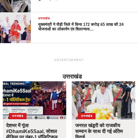
उत्तराखंड
मुख्यमंत्री ने पौड़ी जिले में किया 172 करोड़ 65 लाख की 24
योजनाओं का लोकार्पण एंव शिलान्यास…
ADVERTISEMENT
उत्तराखंड
उत्तराखंड
उत्तराखंड
देशभर में गूंजा
जनरल खंडूरी को राजकीय
#DhamiKe5Saal, सोशल
सम्मान के साथ दी गई अंतिम
मीडिया पर नंबर-1 पॉलिटिकल
विदाई…