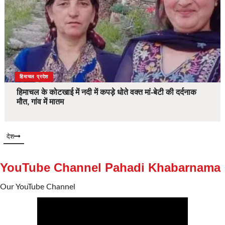
देश
हिमाचल प्रदेश
हिमाचल के कोटखाई में नदी में कपड़े धोते वक्त मां-बेटी की दर्दनाक
मौत, गांव में मातम
देश
YouTube Channel Pahadi Khabarnama
Our YouTube Channel