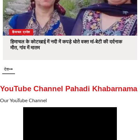
देश
हिमाचल प्रदेश
हिमाचल के कोटखाई में नदी में कपड़े धोते वक्त मां-बेटी की दर्दनाक
मौत, गांव में मातम
देश
YouTube Channel Pahadi Khabarnama
Our YouTube Channel