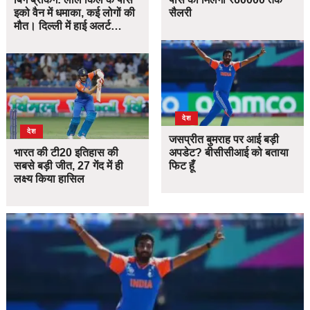
इको वैन में धमाका, कई लोगों की
सैलरी
मौत। दिल्ली में हाई अलर्ट…
देश
देश
जसप्रीत बुमराह पर आई बड़ी
भारत की टी20 इतिहास की
अपडेट? बीसीसीआई को बताया
सबसे बड़ी जीत, 27 गेंद में ही
फिट हूँ
लक्ष्य किया हासिल