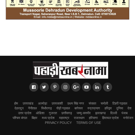
होम
उत्तराखंड
अल्मोड़ा
उत्तरकाशी
उधम सिंह नगर
चंपावत
चमोली
टिहरी गढ़वाल
देहरादून
नैनीताल
पिथौरागढ़
पौड़ी गढ़वाल
बागेश्वर
रुद्रप्रयाग
हरिद्वार
दुनिया
देश
उत्तर प्रदेश
ओडिशा
गुजरात
छत्तीसगढ़
जम्मू-कश्मीर
झारखण्ड
दिल्ली
पंजाब
पश्चिम बंगाल
बिहार
मध्य प्रदेश
महाराष्ट्र
राजस्थान
हरियाणा
हिमाचल प्रदेश
मनोरंजन
PRIVACY POLICY
TERMS OF USE