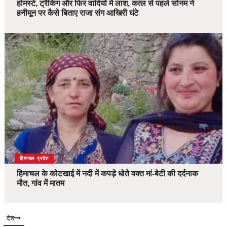
होमस्टे, ट्रैकिंग और फिर वादियों में लाश, कत्ल से पहले सोनम ने
हनीमून पर कैसे बिताए राजा संग आखिरी घंटे
देश
हिमाचल प्रदेश
हिमाचल के कोटखाई में नदी में कपड़े धोते वक्त मां-बेटी की दर्दनाक
मौत, गांव में मातम
देश