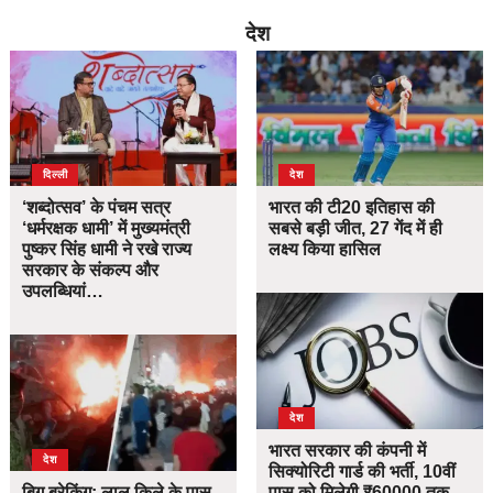
देश
दिल्ली
देश
‘शब्दोत्सव’ के पंचम सत्र
भारत की टी20 इतिहास की
‘धर्मरक्षक धामी’ में मुख्यमंत्री
सबसे बड़ी जीत, 27 गेंद में ही
पुष्कर सिंह धामी ने रखे राज्य
लक्ष्य किया हासिल
सरकार के संकल्प और
उपलब्धियां…
देश
भारत सरकार की कंपनी में
देश
सिक्योरिटी गार्ड की भर्ती, 10वीं
बिग ब्रेकिंग: लाल किले के पास
पास को मिलेगी ₹60000 तक