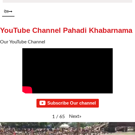
देश
YouTube Channel Pahadi Khabarnama
Our YouTube Channel
Subscribe Our channel
Next
»
1
/
65