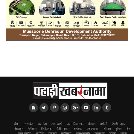
होम
उत्तराखंड
अल्मोड़ा
उत्तरकाशी
उधम सिंह नगर
चंपावत
चमोली
टिहरी गढ़वाल
देहरादून
नैनीताल
पिथौरागढ़
पौड़ी गढ़वाल
बागेश्वर
रुद्रप्रयाग
हरिद्वार
दुनिया
देश
उत्तर प्रदेश
ओडिशा
गुजरात
छत्तीसगढ़
जम्मू-कश्मीर
झारखण्ड
दिल्ली
पंजाब