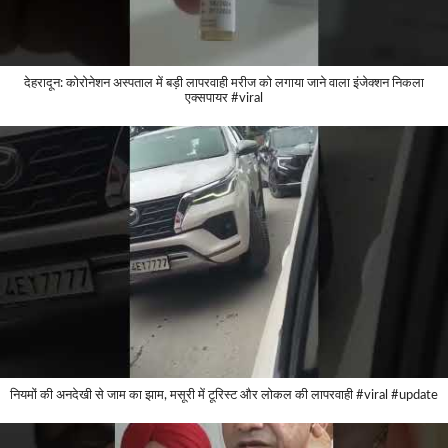
देहरादून: कोरोनेशन अस्पताल में बड़ी लापरवाही मरीज को लगाया जाने वाला इंजेक्शन निकला
एक्सपायर #viral
नियमों की अनदेखी से जाम का झाम, मसूरी में टूरिस्ट और लोकल की लापरवाही #viral #update