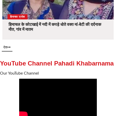
देश
हिमाचल प्रदेश
हिमाचल के कोटखाई में नदी में कपड़े धोते वक्त मां-बेटी की दर्दनाक
मौत, गांव में मातम
देश
YouTube Channel Pahadi Khabarnama
Our YouTube Channel