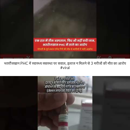
भतरौंजखान PHC में स्वास्थ्य व्यवस्था पर सवाल, इलाज न मिलने से 3 मरीजों की मौत का आरोप
#viral