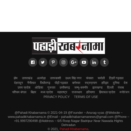
होम
उत्तराखंड
अल्मोड़ा
उत्तरकाशी
उधम सिंह नगर
चंपावत
चमोली
टिहरी गढ़वाल
देहरादून
नैनीताल
पिथौरागढ़
पौड़ी गढ़वाल
बागेश्वर
रुद्रप्रयाग
हरिद्वार
दुनिया
देश
उत्तर प्रदेश
ओडिशा
गुजरात
छत्तीसगढ़
जम्मू-कश्मीर
झारखण्ड
दिल्ली
पंजाब
पश्चिम बंगाल
बिहार
मध्य प्रदेश
महाराष्ट्र
राजस्थान
हरियाणा
हिमाचल प्रदेश
मनोरंजन
PRIVACY POLICY
TERMS OF USE
@Pahadi Khabarnama © 2021-04-19 @Founder – Anurag vyas @Website –
www.pahadikhabarnama.in @Email – pahadikhabarnamanews@gmail.com @Phone –
+91.9997290498 @Address – 6/5 Roop Nagar Badripur Near Nawada Hights
Dehradun
© 2021,
Pahadi Khabarnama
.