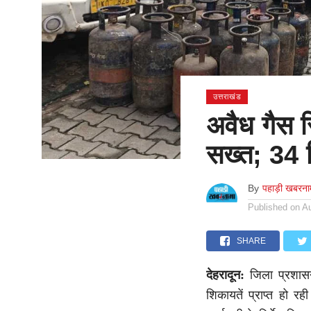
उत्तराखंड
अवैध गैस 
सख्त; 34 स
By
पहाड़ी खबरना
Published on
A
SHARE
देहरादून:
जिला प्रशासन
शिकायतें प्राप्त हो 