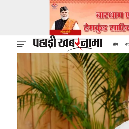
होम
उत