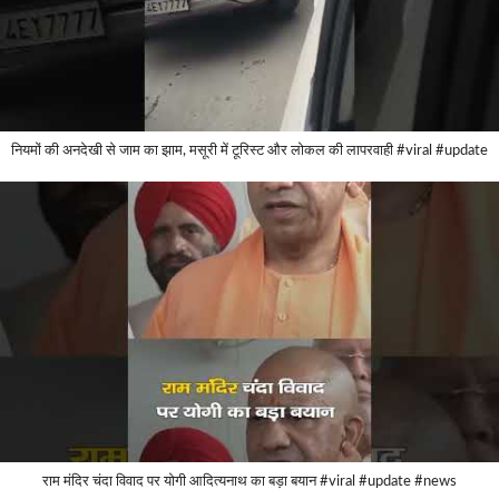
नियमों की अनदेखी से जाम का झाम, मसूरी में टूरिस्ट और लोकल की लापरवाही #viral #update
राम मंदिर चंदा विवाद पर योगी आदित्यनाथ का बड़ा बयान #viral #update #news