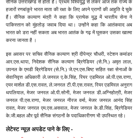
सैनिक उत्तराखण्ड से होता है। प्रथम विश्वयुद्ध से लेकर आज तक राज्य के
हजारों रणबांकुरे भारत माता की रक्षा के लिए अपने प्राणों की आहुति दे चुके
हैं। सैनिक कल्याण मंत्री ने कहा कि प्रत्येक युद्ध में भारतीय सेना ने
पाकिस्तान को मुंहतोड़ जवाब दिया था। उन्होंने कहा कि आतंकवाद अब
भारत को डरा नहीं सकता अब भारत आतंक के गढ़ में घुसकर उसका खात्मा
करना जानता है ।
इस अवसर पर सचिव सैनिक कल्याण श्री दीपेन्द्र चौधरी, स्टेशन कमांडर
आर.एस.थापा, निदेशक सैनिक कल्याण ब्रिगेडियर (से.नि.) अमृत लाल,
उपनल के एमडी ब्रिगेडियर (से.नि.) जे.एन.एस.बिष्ट सहित रक्षा सेनाओं के
सेवानिवृत्त अधिकारी ले.जनरल ए.के.सिंह, रियर एडमिरल ओ.पी.एस.राणा,
एयर मार्शल डी.एस.रावत, ले.जनरल टी.पी.एस.रावत, रियर एडमिरल अनुराग
थपलियाल, मेजर जनरल ओ.पी.सोनी, मेजर जनरल डी.अग्निहोत्री, मेजर
जनरल पी.एस.राणा, मेजर जनरल नीरज वर्मा, मेजर जनरल आनंद सिंह
रावत, मेजर जनरल एम.एस.असवाल, मेजर जनरल के.डी.सिंह, ब्रिगेडियर
के.जी.बहल और पूर्व सैनिक संगठनों के पदाधिकारीगण भी उपस्थित रहे।
लेटेस्ट न्यूज़ अपडेट पाने के लिए -