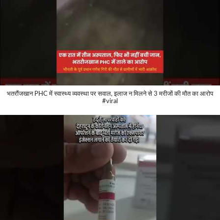
भतरौंजखान PHC में स्वास्थ्य व्यवस्था पर सवाल, इलाज न मिलने से 3 मरीजों की मौत का आरोप
#viral