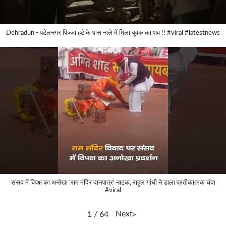
Dehradun - पटेलनगर पिज़्ज़ा हर्ट के पास नाले में मिला युवक का शव !! #viral #latestnews
संसद में विपक्ष का अनोखा 'राम मंदिर दानपात्र' नाटक, राहुल गांधी ने डाला प्रतीकात्मक चंदा
#viral
Next
»
1
/
64