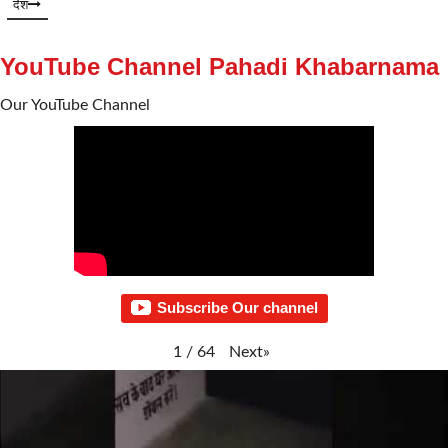
देश
YouTube Channel Pahadi Khabarnama
Our YouTube Channel
Subscribe Our channel
Next
»
1
/
64