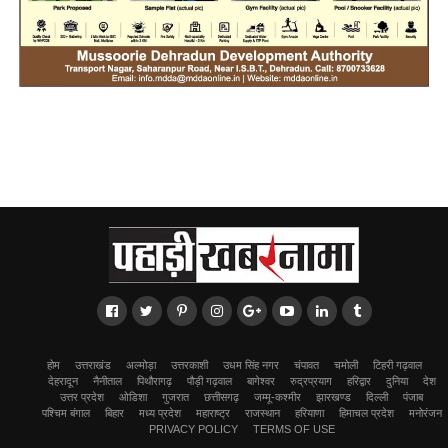
होम
उत्तराखंड
अल्मोड़ा
उत्तरकाशी
उधम सिंह नगर
चंपावत
चमोली
टिहरी गढ़वाल
देहरादून
नैनीताल
पिथौरागढ़
पौड़ी गढ़वाल
बागेश्वर
रुद्रप्रयाग
हरिद्वार
दुनिया
देश
उत्तर प्रदेश
ओडिशा
गुजरात
छत्तीसगढ़
जम्मू-कश्मीर
झारखण्ड
दिल्ली
पंजाब
पश्चिम बंगाल
बिहार
मध्य प्रदेश
महाराष्ट्र
राजस्थान
हरियाणा
हिमाचल प्रदेश
मनोरंजन
PRIVACY POLICY
TERMS OF USE