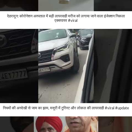
देहरादून: कोरोनेशन अस्पताल में बड़ी लापरवाही मरीज को लगाया जाने वाला इंजेक्शन निकला
एक्सपायर #viral
नियमों की अनदेखी से जाम का झाम, मसूरी में टूरिस्ट और लोकल की लापरवाही #viral #update