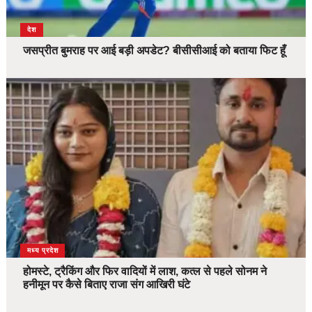
देश
जसप्रीत बुमराह पर आई बड़ी अपडेट? बीसीसीआई को बताया फिट हूँ
देश
मध्य प्रदेश
होमस्टे, ट्रैकिंग और फिर वादियों में लाश, कत्ल से पहले सोनम ने
हनीमून पर कैसे बिताए राजा संग आखिरी घंटे