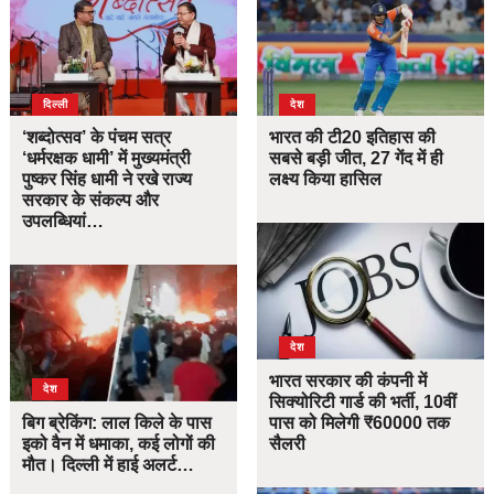
दिल्ली
देश
‘शब्दोत्सव’ के पंचम सत्र
भारत की टी20 इतिहास की
‘धर्मरक्षक धामी’ में मुख्यमंत्री
सबसे बड़ी जीत, 27 गेंद में ही
पुष्कर सिंह धामी ने रखे राज्य
लक्ष्य किया हासिल
सरकार के संकल्प और
उपलब्धियां…
देश
भारत सरकार की कंपनी में
देश
सिक्योरिटी गार्ड की भर्ती, 10वीं
बिग ब्रेकिंग: लाल किले के पास
पास को मिलेगी ₹60000 तक
इको वैन में धमाका, कई लोगों की
सैलरी
मौत। दिल्ली में हाई अलर्ट…