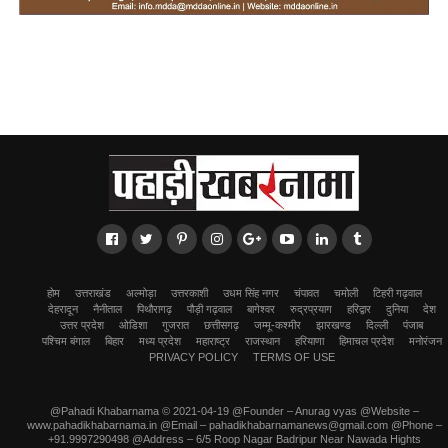
होम
उत्तराखंड
अल्मोड़ा
उत्तरकाशी
उधम सिंह नगर
चंपावत
चमोली
टिहरी गढ़वाल
देहरादून
नैनीताल
पिथौरागढ़
पौड़ी गढ़वाल
बागेश्वर
रुद्रप्रयाग
हरिद्वार
दुनिया
देश
उत्तर प्रदेश
ओडिशा
गुजरात
छत्तीसगढ़
जम्मू-कश्मीर
झारखण्ड
दिल्ली
पंजाब
पश्चिम बंगाल
बिहार
मध्य प्रदेश
महाराष्ट्र
राजस्थान
हरियाणा
हिमाचल प्रदेश
मनोरंजन
PRIVACY POLICY
TERMS OF USE
@Pahadi Khabarnama © 2021-04-19 @Founder – Anurag vyas @Website –
www.pahadikhabarnama.in @Email – pahadikhabarnamanews@gmail.com @Phone –
+91.9997290498 @Address – 6/5 Roop Nagar Badripur Near Nawada Hights