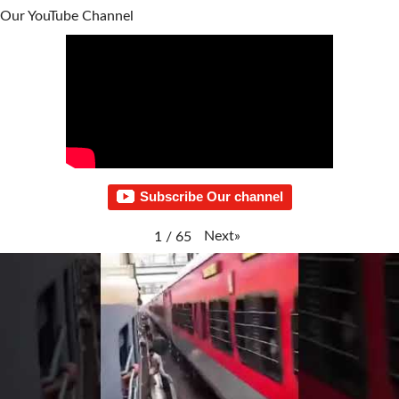
Our YouTube Channel
Subscribe Our channel
Next
»
1
/
65