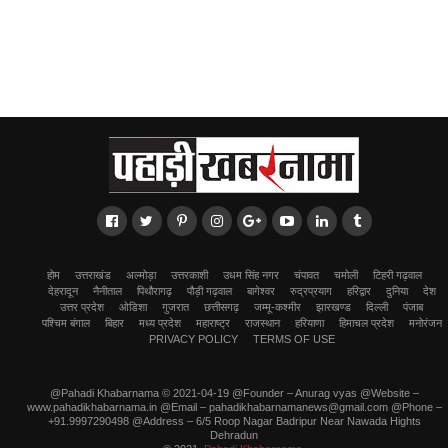
होम
उत्तराखंड
अल्मोड़ा
उत्तरकाशी
उधम सिंह नगर
चंपावत
चमोली
टिहरी गढ़वाल
देहरादून
नैनीताल
पिथौरागढ़
पौड़ी गढ़वाल
बागेश्वर
रुद्रप्रयाग
हरिद्वार
दुनिया
देश
उत्तर प्रदेश
ओडिशा
गुजरात
छत्तीसगढ़
जम्मू-कश्मीर
झारखण्ड
दिल्ली
पंजाब
पश्चिम बंगाल
बिहार
मध्य प्रदेश
महाराष्ट्र
राजस्थान
हरियाणा
हिमाचल प्रदेश
मनोरंजन
PRIVACY POLICY
TERMS OF USE
@Pahadi Khabarnama © 2021-04-19 @Founder – Anurag vyas @Website –
www.pahadikhabarnama.in @Email – pahadikhabarnamanews@gmail.com @Phone –
+91.9997290498 @Address – 6/5 Roop Nagar Badripur Near Nawada Hights
Dehradun