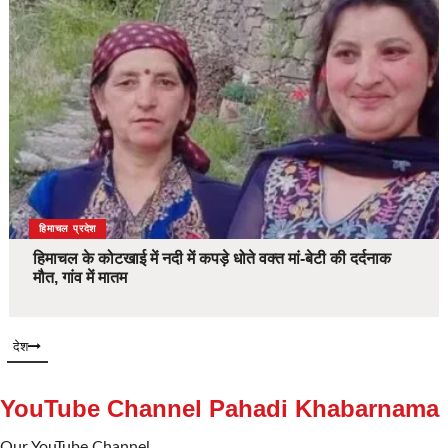
देश
हिमाचल प्रदेश
हिमाचल के कोटखाई में नदी में कपड़े धोते वक्त मां-बेटी की दर्दनाक
मौत, गांव में मातम
देश
YouTube Channel Pahadi Khabarnama
Our YouTube Channel