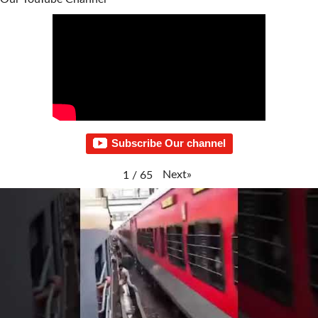
Subscribe Our channel
Next
»
1
/
65