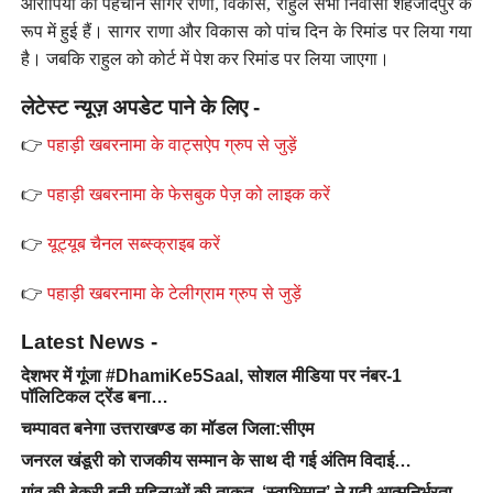
आरोपियों की पहचान सागर राणा, विकास, राहुल सभी निवासी शहजादपुर के
रूप में हुई हैं। सागर राणा और विकास को पांच दिन के रिमांड पर लिया गया
है। जबकि राहुल को कोर्ट में पेश कर रिमांड पर लिया जाएगा।
लेटेस्ट न्यूज़ अपडेट पाने के लिए -
👉
पहाड़ी खबरनामा के वाट्सऐप ग्रुप से जुड़ें
👉
पहाड़ी खबरनामा के फेसबुक पेज़ को लाइक करें
👉
यूट्यूब चैनल सब्स्क्राइब करें
👉
पहाड़ी खबरनामा के टेलीग्राम ग्रुप से जुड़ें
Latest News -
देशभर में गूंजा #DhamiKe5Saal, सोशल मीडिया पर नंबर-1
पॉलिटिकल ट्रेंड बना…
चम्पावत बनेगा उत्तराखण्ड का मॉडल जिला:सीएम
जनरल खंडूरी को राजकीय सम्मान के साथ दी गई अंतिम विदाई…
गांव की बेकरी बनी महिलाओं की ताकत, ‘स्वाभिमान’ ने गढ़ी आत्मनिर्भरता