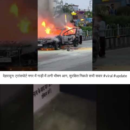
देहरादून: ट्रांसपोर्ट नगर में गाड़ी में लगी भीषण आग, सुरक्षित निकले सभी सवार #viral #update