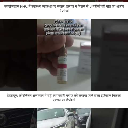
भतरौंजखान PHC में स्वास्थ्य व्यवस्था पर सवाल, इलाज न मिलने से 3 मरीजों की मौत का आरोप
#viral
देहरादून: कोरोनेशन अस्पताल में बड़ी लापरवाही मरीज को लगाया जाने वाला इंजेक्शन निकला
एक्सपायर #viral