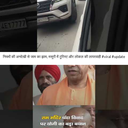
नियमों की अनदेखी से जाम का झाम, मसूरी में टूरिस्ट और लोकल की लापरवाही #viral #update