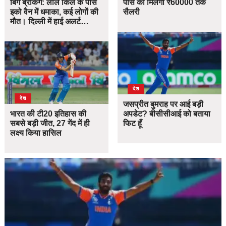
बिग ब्रेकिंग: लाल किले के पास
पास को मिलेगी ₹60000 तक
इको वैन में धमाका, कई लोगों की
सैलरी
मौत। दिल्ली में हाई अलर्ट…
देश
देश
जसप्रीत बुमराह पर आई बड़ी
भारत की टी20 इतिहास की
अपडेट? बीसीसीआई को बताया
सबसे बड़ी जीत, 27 गेंद में ही
फिट हूँ
लक्ष्य किया हासिल