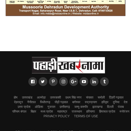
होम
उत्तराखंड
अल्मोड़ा
उत्तरकाशी
उधम सिंह नगर
चंपावत
चमोली
टिहरी गढ़वाल
देहरादून
नैनीताल
पिथौरागढ़
पौड़ी गढ़वाल
बागेश्वर
रुद्रप्रयाग
हरिद्वार
दुनिया
देश
उत्तर प्रदेश
ओडिशा
गुजरात
छत्तीसगढ़
जम्मू-कश्मीर
झारखण्ड
दिल्ली
पंजाब
पश्चिम बंगाल
बिहार
मध्य प्रदेश
महाराष्ट्र
राजस्थान
हरियाणा
हिमाचल प्रदेश
मनोरंजन
PRIVACY POLICY
TERMS OF USE