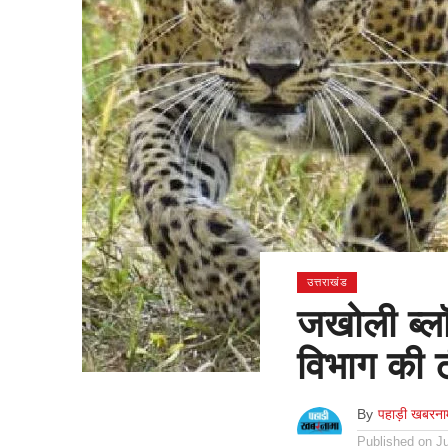
उत्तराखंड
जखोली ब्ल
विभाग की 
By
पहाड़ी खबरना
Published on
J