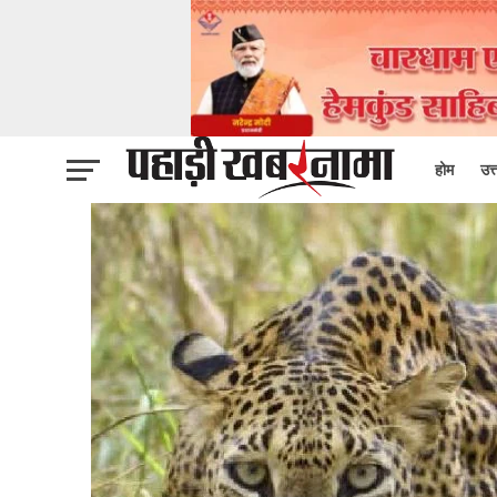
होम
उत