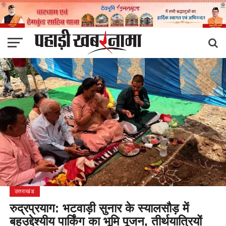
उत्तराखंड
रुद्रप्रयाग: भटवाड़ी सुनार के स्यालसौड़ में
बहुउद्देश्यीय पार्किंग का भूमि पूजन, तीर्थयात्रियों