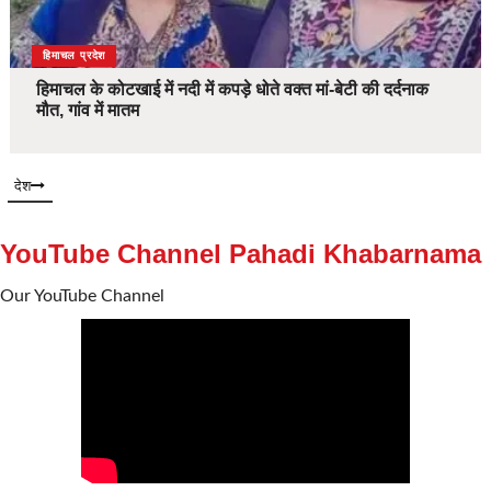
देश
हिमाचल प्रदेश
हिमाचल के कोटखाई में नदी में कपड़े धोते वक्त मां-बेटी की दर्दनाक
मौत, गांव में मातम
देश
YouTube Channel Pahadi Khabarnama
Our YouTube Channel