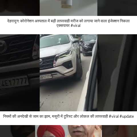
देहरादून: कोरोनेशन अस्पताल में बड़ी लापरवाही मरीज को लगाया जाने वाला इंजेक्शन निकला
एक्सपायर #viral
नियमों की अनदेखी से जाम का झाम, मसूरी में टूरिस्ट और लोकल की लापरवाही #viral #update