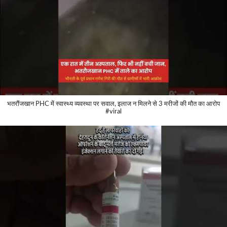
भतरौंजखान PHC में स्वास्थ्य व्यवस्था पर सवाल, इलाज न मिलने से 3 मरीजों की मौत का आरोप
#viral