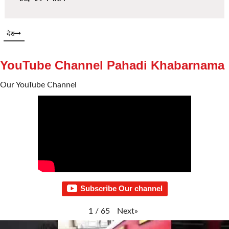
देश
YouTube Channel Pahadi Khabarnama
Our YouTube Channel
Subscribe Our channel
Next
»
1
/
65