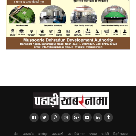
होम
उत्तराखंड
अल्मोड़ा
उत्तरकाशी
उधम सिंह नगर
चंपावत
चमोली
टिहरी गढ़वाल