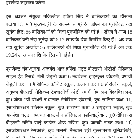
हरसंभव सहायता करेगा।
इस अवसर संयुक्त मजिस्टेªट हर्षिता सिंह ने बालिकाओं का हौसला
बढाया।ं मा0 मुख्यमंत्री के संकल्प से प्रेरित डीएम का प्रोजेक्ट नंदा
सुनंदा हिट; 56 बालिकाओं की शिक्षा पुनर्जीवित की गई हैं। डीएम ने आज 18
बालिकाएं बनी नंदा सुनंदा को 6.17 लाख के चेक वितरित किए हैं। अब तक
नंदा सुनंदा अन्तर्गत 56 बालिकाओं की शिक्षा पुनर्जीवित की गई है अब तक
19.24 लाख धनराशि वितरित की गई है।
प्रोजेक्ट नंदा-सुनंदा अन्तर्गत आज हर्षिता भट्ट बीएससी ओटीडी मेडिकल
सांइस एंड रिसर्च, गौरी जेठुली कक्षा 6 नवचेतना हाईस्कूल एकेडमी, वैष्णवी
जेडूली कक्षा 3 पैसिफिक कॉन्वेंट स्कूल, कल्पना कक्षा 6 होरीजोन स्कूलं,
अनुष्का बीएससी मेडिकल टेक्नालॉजी ओटी स्वामी हिमालय विश्वविद्यालय,
कु0 जोया 5वीं चौधरी राधालाल मेमोरियल एकेडमी, कु0 सानिया कक्षा 11,
एसजीआरआर पब्लिक स्कूल, कु0 आराध्या कक्षा 2 ड्यूड्राप स्कूल, कु0
आकांक्षा चढ्ढा एमएचए मास्टर्स न हॉस्पिटल एडमिशट्रेशन, कु0 दीपिकास
बीएससी नर्सिंग साई कालेज ऑफ नर्सिग, कु0 जानवी रावत कक्षा 11ं,
एसजीआरआर रेसकोर्स, कु0 मानसी नैनवाल श्री गुरूरामराय यूनिवर्सिटी,