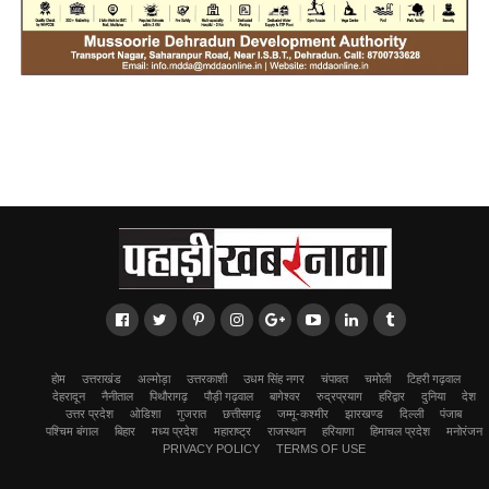
होम
उत्तराखंड
अल्मोड़ा
उत्तरकाशी
उधम सिंह नगर
चंपावत
चमोली
टिहरी गढ़वाल
देहरादून
नैनीताल
पिथौरागढ़
पौड़ी गढ़वाल
बागेश्वर
रुद्रप्रयाग
हरिद्वार
दुनिया
देश
उत्तर प्रदेश
ओडिशा
गुजरात
छत्तीसगढ़
जम्मू-कश्मीर
झारखण्ड
दिल्ली
पंजाब
पश्चिम बंगाल
बिहार
मध्य प्रदेश
महाराष्ट्र
राजस्थान
हरियाणा
हिमाचल प्रदेश
मनोरंजन
PRIVACY POLICY
TERMS OF USE