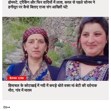
होमस्टे, ट्रैकिंग और फिर वादियों में लाश, कत्ल से पहले सोनम ने
हनीमून पर कैसे बिताए राजा संग आखिरी घंटे
देश
हिमाचल प्रदेश
हिमाचल के कोटखाई में नदी में कपड़े धोते वक्त मां-बेटी की दर्दनाक
मौत, गांव में मातम
देश