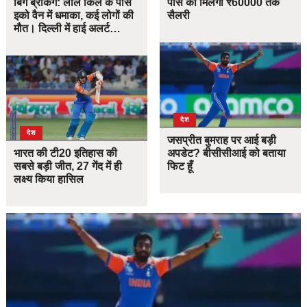
बिग ब्रेकिंग: लाल किले के पास
पास को मिलेगी ₹60000 तक
इको वैन में धमाका, कई लोगों की
सैलरी
मौत। दिल्ली में हाई अलर्ट…
देश
देश
जसप्रीत बुमराह पर आई बड़ी
भारत की टी20 इतिहास की
अपडेट? बीसीसीआई को बताया
सबसे बड़ी जीत, 27 गेंद में ही
फिट हूँ
लक्ष्य किया हासिल