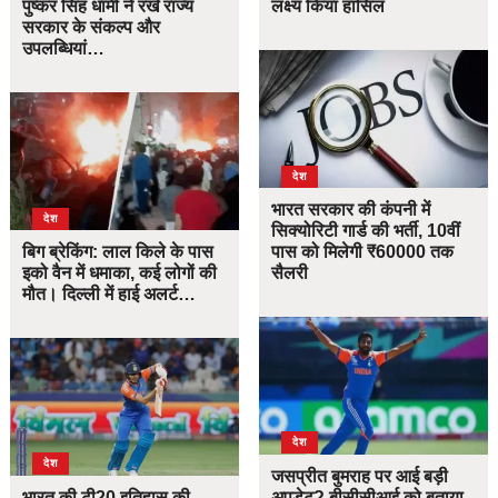
पुष्कर सिंह धामी ने रखे राज्य
लक्ष्य किया हासिल
सरकार के संकल्प और
उपलब्धियां…
देश
भारत सरकार की कंपनी में
देश
सिक्योरिटी गार्ड की भर्ती, 10वीं
बिग ब्रेकिंग: लाल किले के पास
पास को मिलेगी ₹60000 तक
इको वैन में धमाका, कई लोगों की
सैलरी
मौत। दिल्ली में हाई अलर्ट…
देश
देश
जसप्रीत बुमराह पर आई बड़ी
भारत की टी20 इतिहास की
अपडेट? बीसीसीआई को बताया