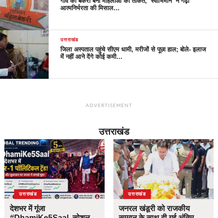
गांव की बेकरी बनी महिलाओं की ताकत, ‘स्वाभिमान’ ने गढ़ी
आत्मनिर्भरता की मिसाल…
उत्तराखंड
जिला अस्पताल पहुंचे सीएम धामी, मरीजों से पूछा हाल; बोले- इलाज
में नहीं आने देंगे कोई कमी…
ADVERTISEMENT
उत्तराखंड
उत्तराखंड
उत्तराखंड
देशभर में गूंजा
जनरल खंडूरी को राजकीय
#DhamiKe5Saal, सोशल
सम्मान के साथ दी गई अंतिम