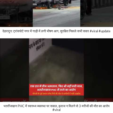
देहरादून: ट्रांसपोर्ट नगर में गाड़ी में लगी भीषण आग, सुरक्षित निकले सभी सवार #viral #update
भतरौंजखान PHC में स्वास्थ्य व्यवस्था पर सवाल, इलाज न मिलने से 3 मरीजों की मौत का आरोप
#viral