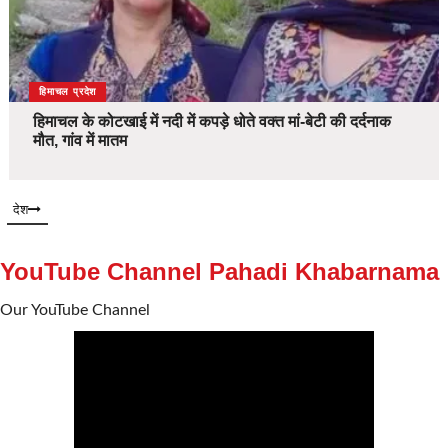
देश
हिमाचल प्रदेश
हिमाचल के कोटखाई में नदी में कपड़े धोते वक्त मां-बेटी की दर्दनाक
मौत, गांव में मातम
देश
YouTube Channel Pahadi Khabarnama
Our YouTube Channel