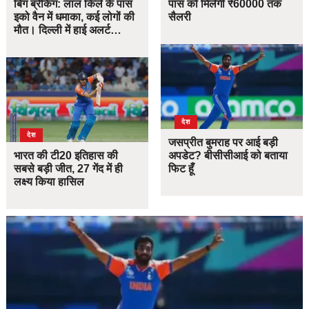
बिग ब्रेकिंग: लाल किले के पास
पास को मिलेगी ₹60000 तक
इको वैन में धमाका, कई लोगों की
सैलरी
मौत। दिल्ली में हाई अलर्ट…
देश
देश
जसप्रीत बुमराह पर आई बड़ी
भारत की टी20 इतिहास की
अपडेट? बीसीसीआई को बताया
सबसे बड़ी जीत, 27 गेंद में ही
फिट हूँ
लक्ष्य किया हासिल