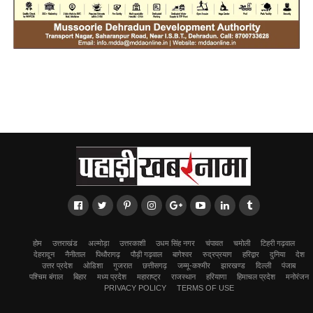
होम
उत्तराखंड
अल्मोड़ा
उत्तरकाशी
उधम सिंह नगर
चंपावत
चमोली
टिहरी गढ़वाल
देहरादून
नैनीताल
पिथौरागढ़
पौड़ी गढ़वाल
बागेश्वर
रुद्रप्रयाग
हरिद्वार
दुनिया
देश
उत्तर प्रदेश
ओडिशा
गुजरात
छत्तीसगढ़
जम्मू-कश्मीर
झारखण्ड
दिल्ली
पंजाब
पश्चिम बंगाल
बिहार
मध्य प्रदेश
महाराष्ट्र
राजस्थान
हरियाणा
हिमाचल प्रदेश
मनोरंजन
PRIVACY POLICY
TERMS OF USE