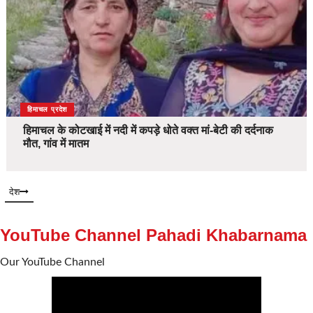
देश
हिमाचल प्रदेश
हिमाचल के कोटखाई में नदी में कपड़े धोते वक्त मां-बेटी की दर्दनाक
मौत, गांव में मातम
देश
YouTube Channel Pahadi Khabarnama
Our YouTube Channel