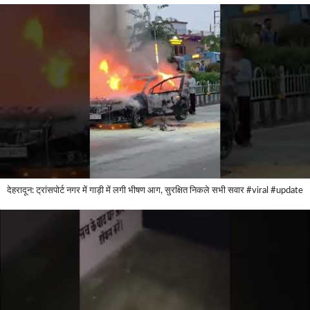
देहरादून: ट्रांसपोर्ट नगर में गाड़ी में लगी भीषण आग, सुरक्षित निकले सभी सवार #viral #update