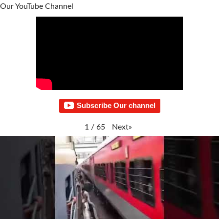
Our YouTube Channel
Subscribe Our channel
Next
»
1
/
65