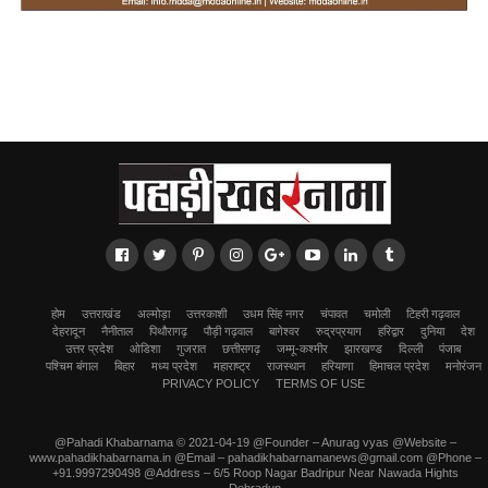
होम
उत्तराखंड
अल्मोड़ा
उत्तरकाशी
उधम सिंह नगर
चंपावत
चमोली
टिहरी गढ़वाल
देहरादून
नैनीताल
पिथौरागढ़
पौड़ी गढ़वाल
बागेश्वर
रुद्रप्रयाग
हरिद्वार
दुनिया
देश
उत्तर प्रदेश
ओडिशा
गुजरात
छत्तीसगढ़
जम्मू-कश्मीर
झारखण्ड
दिल्ली
पंजाब
पश्चिम बंगाल
बिहार
मध्य प्रदेश
महाराष्ट्र
राजस्थान
हरियाणा
हिमाचल प्रदेश
मनोरंजन
PRIVACY POLICY
TERMS OF USE
@Pahadi Khabarnama © 2021-04-19 @Founder – Anurag vyas @Website –
www.pahadikhabarnama.in @Email – pahadikhabarnamanews@gmail.com @Phone –
+91.9997290498 @Address – 6/5 Roop Nagar Badripur Near Nawada Hights
Dehradun