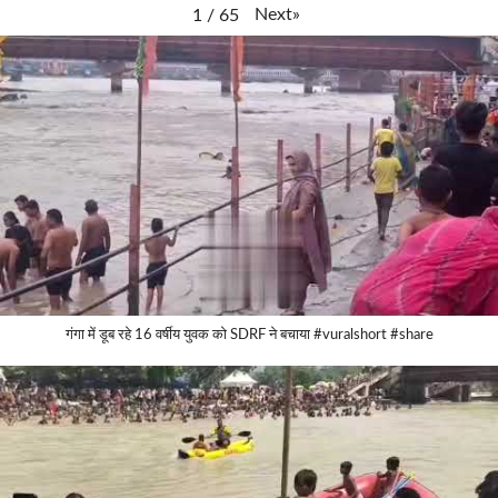
Next
»
1
/
65
गंगा में डूब रहे 16 वर्षीय युवक को SDRF ने बचाया #vuralshort #share