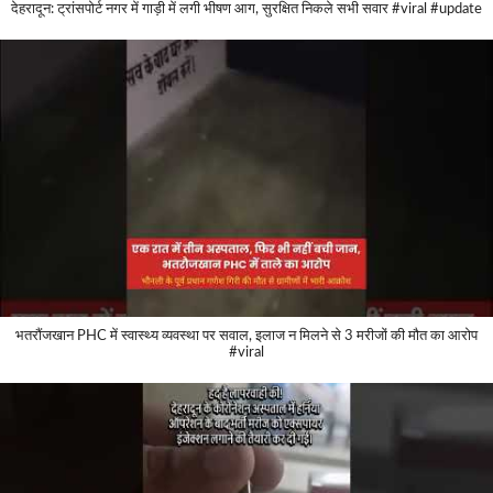
देहरादून: ट्रांसपोर्ट नगर में गाड़ी में लगी भीषण आग, सुरक्षित निकले सभी सवार #viral #update
भतरौंजखान PHC में स्वास्थ्य व्यवस्था पर सवाल, इलाज न मिलने से 3 मरीजों की मौत का आरोप
#viral