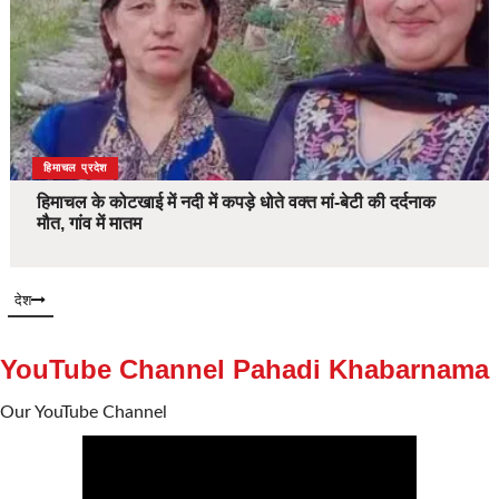
देश
हिमाचल प्रदेश
हिमाचल के कोटखाई में नदी में कपड़े धोते वक्त मां-बेटी की दर्दनाक
मौत, गांव में मातम
देश
YouTube Channel Pahadi Khabarnama
Our YouTube Channel