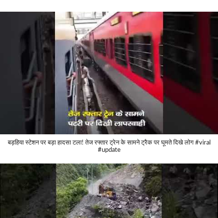
बड़हिया स्टेशन पर बड़ा हादसा टला! तेज रफ्तार ट्रेन के सामने ट्रैक पर घूमते दिखे लोग #viral
#update