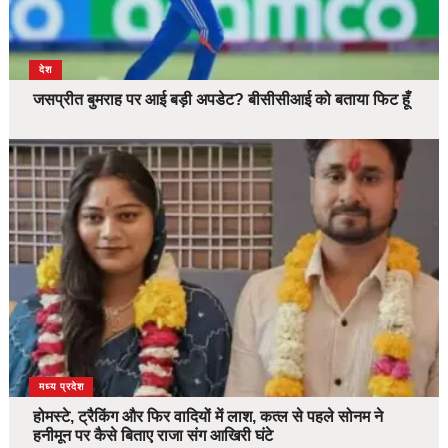
देश
जसप्रीत बुमराह पर आई बड़ी अपडेट? बीसीसीआई को बताया फिट हूँ
देश
मध्य प्रदेश
होमस्टे, ट्रैकिंग और फिर वादियों में लाश, कत्ल से पहले सोनम ने
हनीमून पर कैसे बिताए राजा संग आखिरी घंटे