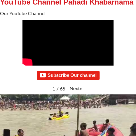
YouTube Channel Pahadi Khabarnama
Our YouTube Channel
Subscribe Our channel
Next
»
1
/
65