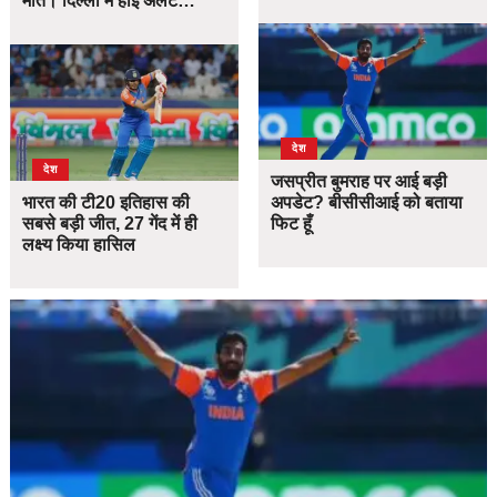
मौत। दिल्ली में हाई अलर्ट…
देश
देश
जसप्रीत बुमराह पर आई बड़ी
भारत की टी20 इतिहास की
अपडेट? बीसीसीआई को बताया
सबसे बड़ी जीत, 27 गेंद में ही
फिट हूँ
लक्ष्य किया हासिल