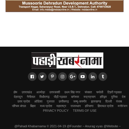
होम
उत्तराखंड
अल्मोड़ा
उत्तरकाशी
उधम सिंह नगर
चंपावत
चमोली
टिहरी गढ़वाल
देहरादून
नैनीताल
पिथौरागढ़
पौड़ी गढ़वाल
बागेश्वर
रुद्रप्रयाग
हरिद्वार
दुनिया
देश
उत्तर प्रदेश
ओडिशा
गुजरात
छत्तीसगढ़
जम्मू-कश्मीर
झारखण्ड
दिल्ली
पंजाब
पश्चिम बंगाल
बिहार
मध्य प्रदेश
महाराष्ट्र
राजस्थान
हरियाणा
हिमाचल प्रदेश
मनोरंजन
PRIVACY POLICY
TERMS OF USE
@Pahadi Khabarnama © 2021-04-19 @Founder – Anurag vyas @Website –