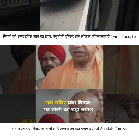
नियमों की अनदेखी से जाम का झाम, मसूरी में टूरिस्ट और लोकल की लापरवाही #viral #update
राम मंदिर चंदा विवाद पर योगी आदित्यनाथ का बड़ा बयान #viral #update #news