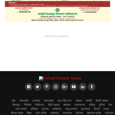
ADVERTISEMENT
होम
उत्तराखंड
अल्मोड़ा
उत्तरकाशी
उधम सिंह नगर
चंपावत
चमोली
टिहरी गढ़वाल
देहरादून
नैनीताल
पिथौरागढ़
पौड़ी गढ़वाल
बागेश्वर
रुद्रप्रयाग
हरिद्वार
दुनिया
देश
उत्तर प्रदेश
ओडिशा
गुजरात
छत्तीसगढ़
जम्मू-कश्मीर
झारखण्ड
दिल्ली
पंजाब
पश्चिम बंगाल
बिहार
मध्य प्रदेश
महाराष्ट्र
राजस्थान
हरियाणा
हिमाचल प्रदेश
मनोरंजन