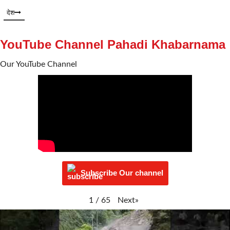
देश
YouTube Channel Pahadi Khabarnama
Our YouTube Channel
Subscribe Our channel
Next
»
1
/
65